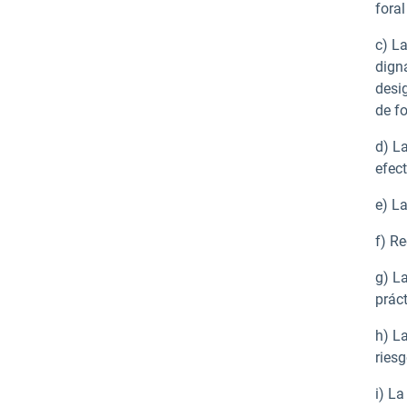
foral
c) L
dign
desi
de fo
d) L
efec
e) La
f) Re
g) La
práct
h) L
ries
i) La