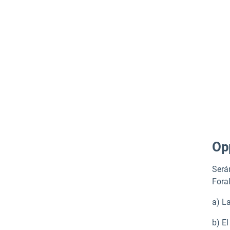
Opp
Será
Fora
a) La
b) E