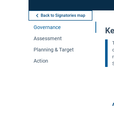
Back to Signatories map
Governance
Ke
Assessment
Planning & Target
Action
A