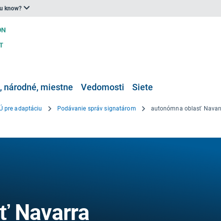
ou know?
 národné, miestne
Vedomosti
Siete
Ú pre adaptáciu
Podávanie správ signatárom
autonómna oblasť Navar
ť Navarra