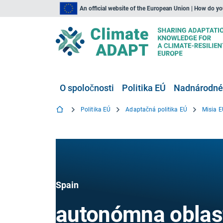
An official website of the European Union | How do y
O spoločnosti
Politika EÚ
Nadnárodné,
Politika EÚ
Adaptačná politika EÚ
Misia E
Spain
autonómna oblas