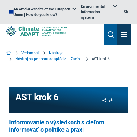
Environmental
An official website of the European
information
SK
Union | How do you know?
systems
Vedomosti
Nástroje
Nástroj na podporu adaptácie – Začíname
AST krok 6
AST krok 6
Share
Download
Informovanie o výsledkoch s cieľom
informovať o politike a praxi