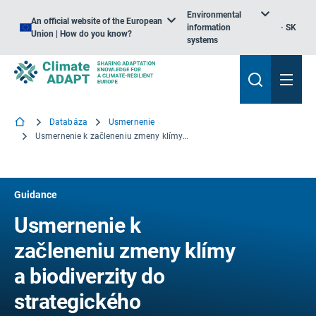
Environmental
An official website of the European
information
SK
Union | How do you know?
systems
Databáza
Usmernenie
Usmernenie k začleneniu zmeny klímy a biodiverzity do strategického environmentálneho hodnotenia.
Guidance
Usmernenie k
začleneniu zmeny klímy
a biodiverzity do
strategického