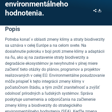
environmentálneho
Share
Downl
hodnotenia.
Popis
Potreba konať v oblasti zmeny klímy a straty biodiverzity
sa uznáva v celej Európe a na celom svete. Na
dosiahnutie pokroku v boji proti zmene klímy a adaptácii
na ňu, ako aj na zastavenie straty biodiverzity a
degradácie ekosystémov je nevyhnutné v plnej miere
začleniť tieto otázky do plánov, programov a projektov
realizovaných v celej EÚ. Environmentálne posudzovanie
môže prispieť k tejto integrácii zmeny klímy v
počiatočnom štádiu, a tým znížiť zraniteľnosť a zvýšiť
odolnosť prírodných a ľudských systémov. Správa
poskytuje usmernenia a odporúčania na začlenenie
zmeny klímy a biodiverzity do strategického
environmentálneho hodnotenia (SEA). Keďže zmena