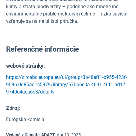
klímy a strata biodiverzity – podobne ako mnohé iné
environmentálne problémy, ktorým čelíme – úzko súvisia,
vzťahuje sa na ne tá istá príručka.
Referenčné informácie
webové stránky:
https://circabc.europa.eu/ui/group/3b48eff1-b955-423f-
9086-0d85ad1c5879/library/57066e0a-4631-46f1-ad17-
9740c4aea6c3/details
Zdroj
:
Európska komisia
Vydané v Climate-ADAPT
:
Apr 19, 2025