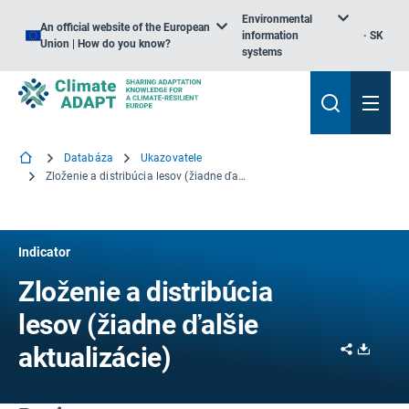
Environmental
An official website of the European
information
SK
Union | How do you know?
systems
Databáza
Ukazovatele
Zloženie a distribúcia lesov (žiadne ďalšie aktualizácie)
Indicator
Zloženie a distribúcia
lesov (žiadne ďalšie
Share
Downl
aktualizácie)