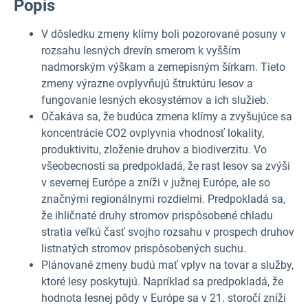
Popis
V dôsledku zmeny klímy boli pozorované posuny v
rozsahu lesných drevín smerom k vyšším
nadmorským výškam a zemepisným šírkam. Tieto
zmeny výrazne ovplyvňujú štruktúru lesov a
fungovanie lesných ekosystémov a ich služieb.
Očakáva sa, že budúca zmena klímy a zvyšujúce sa
koncentrácie CO2 ovplyvnia vhodnosť lokality,
produktivitu, zloženie druhov a biodiverzitu. Vo
všeobecnosti sa predpokladá, že rast lesov sa zvýši
v severnej Európe a zníži v južnej Európe, ale so
značnými regionálnymi rozdielmi. Predpokladá sa,
že ihličnaté druhy stromov prispôsobené chladu
stratia veľkú časť svojho rozsahu v prospech druhov
listnatých stromov prispôsobených suchu.
Plánované zmeny budú mať vplyv na tovar a služby,
ktoré lesy poskytujú. Napríklad sa predpokladá, že
hodnota lesnej pôdy v Európe sa v 21. storočí zníži