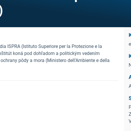
)
e
ia ISPRA (Istituto Superiore per la Protezione e la
Inštitút koná pod dohľadom a politickým vedením
K
 ochrany pôdy a mora (Ministero dell’Ambiente e della
N
A
P
Z