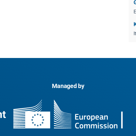
K
I
Managed by