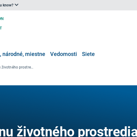
ou know?
 národné, miestne
Vedomosti
Siete
Inštitút pre ochranu životného prostredia a výskum (ISPRA)
anu životného prostredi