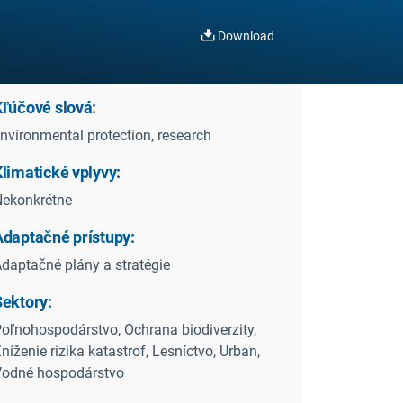
Download
Kľúčové slová:
nvironmental protection, research
limatické vplyvy:
ekonkrétne
Adaptačné prístupy:
daptačné plány a stratégie
Sektory:
oľnohospodárstvo, Ochrana biodiverzity,
níženie rizika katastrof, Lesníctvo, Urban,
Vodné hospodárstvo