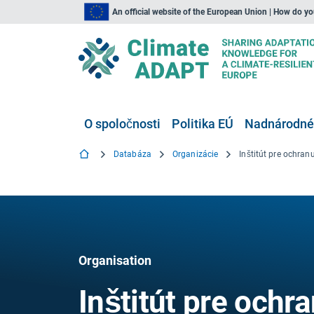
An official website of the European Union | How do y
O spoločnosti
Politika EÚ
Nadnárodné,
Databáza
Organizácie
Organisation
Inštitút pre ochr