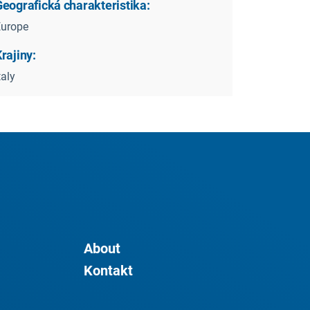
Geografická charakteristika:
Europe
rajiny:
taly
About
Kontakt