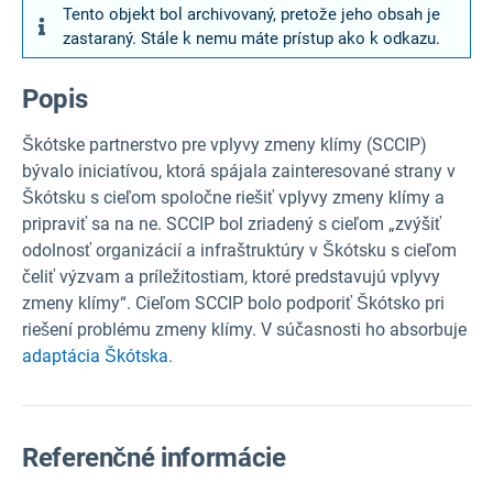
Tento objekt bol archivovaný, pretože jeho obsah je
zastaraný. Stále k nemu máte prístup ako k odkazu.
Popis
Škótske partnerstvo pre vplyvy zmeny klímy (SCCIP)
bývalo iniciatívou, ktorá spájala zainteresované strany v
Škótsku s cieľom spoločne riešiť vplyvy zmeny klímy a
pripraviť sa na ne. SCCIP bol zriadený s cieľom „zvýšiť
odolnosť organizácií a infraštruktúry v Škótsku s cieľom
čeliť výzvam a príležitostiam, ktoré predstavujú vplyvy
zmeny klímy“. Cieľom SCCIP bolo podporiť Škótsko pri
riešení problému zmeny klímy. V súčasnosti ho absorbuje
adaptácia Škótska.
Referenčné informácie