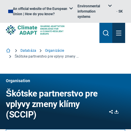
Environmental
An official website of the European
information
SK
Union | How do you know?
systems
Databáza
Organizácie
Škótske partnerstvo pre vplyvy zmeny klímy (SCCIP)
Organisation
Škótske partnerstvo pre
vplyvy zmeny klímy
Share
Downl
(SCCIP)