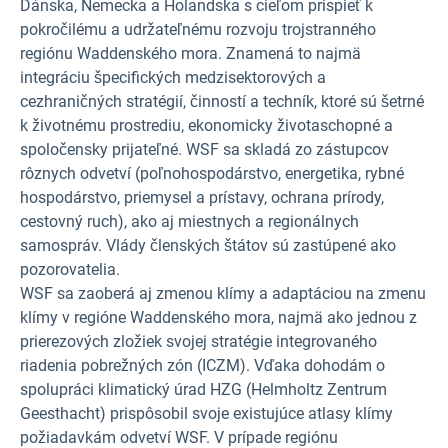
Dánska, Nemecka a Holandska s cieľom prispieť k
pokročilému a udržateľnému rozvoju trojstranného
regiónu Waddenského mora. Znamená to najmä
integráciu špecifických medzisektorových a
cezhraničných stratégií, činností a techník, ktoré sú šetrné
k životnému prostrediu, ekonomicky životaschopné a
spoločensky prijateľné. WSF sa skladá zo zástupcov
rôznych odvetví (poľnohospodárstvo, energetika, rybné
hospodárstvo, priemysel a prístavy, ochrana prírody,
cestovný ruch), ako aj miestnych a regionálnych
samospráv. Vlády členských štátov sú zastúpené ako
pozorovatelia.
WSF sa zaoberá aj zmenou klímy a adaptáciou na zmenu
klímy v regióne Waddenského mora, najmä ako jednou z
prierezových zložiek svojej stratégie integrovaného
riadenia pobrežných zón (ICZM). Vďaka dohodám o
spolupráci klimatický úrad HZG (Helmholtz Zentrum
Geesthacht) prispôsobil svoje existujúce atlasy klímy
požiadavkám odvetví WSF. V prípade regiónu