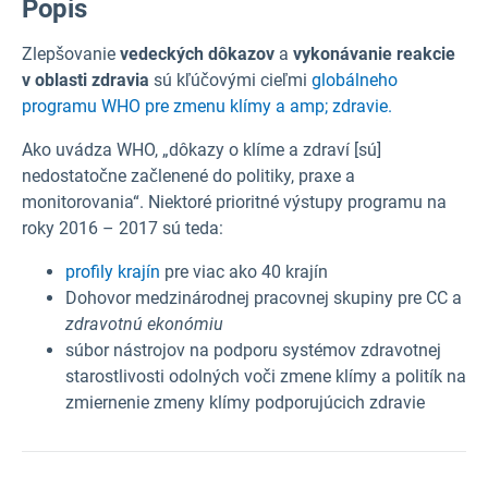
Popis
Zlepšovanie
vedeckých dôkazov
a
vykonávanie reakcie
v oblasti zdravia
sú kľúčovými cieľmi
globálneho
programu WHO pre zmenu klímy a amp; zdravie.
Ako uvádza WHO, „dôkazy o klíme a zdraví [sú]
nedostatočne začlenené do politiky, praxe a
monitorovania“. Niektoré prioritné výstupy programu na
roky 2016 – 2017 sú teda:
profily krajín
pre viac ako 40 krajín
Dohovor medzinárodnej pracovnej skupiny pre CC a
zdravotnú ekonómiu
súbor nástrojov na podporu systémov zdravotnej
starostlivosti odolných voči zmene klímy a politík na
zmiernenie zmeny klímy podporujúcich zdravie