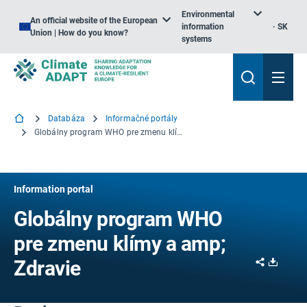
Environmental
An official website of the European
information
SK
Union | How do you know?
systems
Databáza
Informačné portály
Globálny program WHO pre zmenu klímy a amp; Zdravie
Information portal
Globálny program WHO
pre zmenu klímy a amp;
Share
Downl
Zdravie