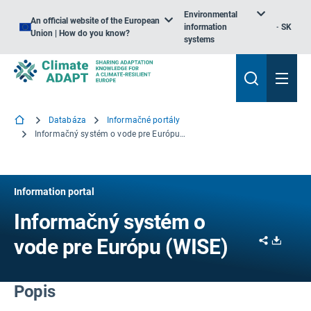
Environmental
An official website of the European
information
SK
Union | How do you know?
systems
Databáza
Informačné portály
Informačný systém o vode pre Európu (WISE)
Information portal
Informačný systém o
Share
Downl
vode pre Európu (WISE)
Popis