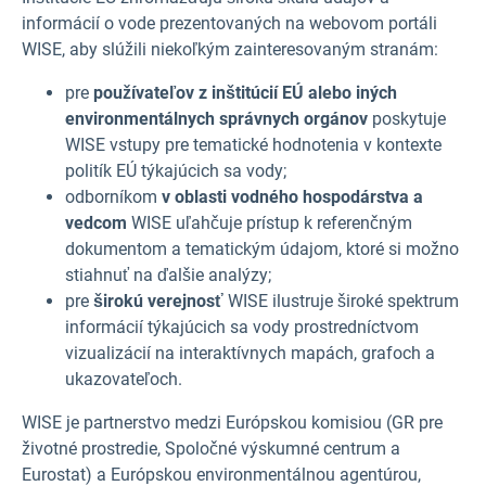
informácií o vode prezentovaných na webovom portáli
WISE, aby slúžili niekoľkým zainteresovaným stranám:
pre
používateľov z inštitúcií EÚ alebo iných
environmentálnych správnych orgánov
poskytuje
WISE vstupy pre tematické hodnotenia v kontexte
politík EÚ týkajúcich sa vody;
odborníkom
v oblasti vodného hospodárstva a
vedcom
WISE uľahčuje prístup k referenčným
dokumentom a tematickým údajom, ktoré si možno
stiahnuť na ďalšie analýzy;
pre
širokú verejnosť
WISE ilustruje široké spektrum
informácií týkajúcich sa vody prostredníctvom
vizualizácií na interaktívnych mapách, grafoch a
ukazovateľoch.
WISE je partnerstvo medzi Európskou komisiou (GR pre
životné prostredie, Spoločné výskumné centrum a
Eurostat) a Európskou environmentálnou agentúrou,