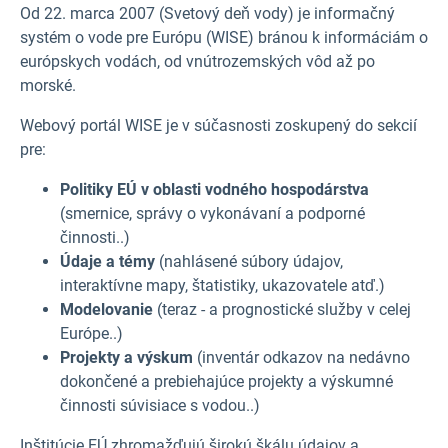
Od 22. marca 2007 (Svetový deň vody) je informačný
systém o vode pre Európu (WISE) bránou k informáciám o
európskych vodách, od vnútrozemských vôd až po
morské.
Webový portál WISE je v súčasnosti zoskupený do sekcií
pre:
Politiky EÚ v oblasti vodného hospodárstva
(smernice, správy o vykonávaní a podporné
činnosti..)
Údaje a témy
(nahlásené súbory údajov,
interaktívne mapy, štatistiky, ukazovatele atď.)
Modelovanie
(teraz - a prognostické služby v celej
Európe..)
Projekty a výskum
(inventár odkazov na nedávno
dokončené a prebiehajúce projekty a výskumné
činnosti súvisiace s vodou..)
Inštitúcie EÚ zhromažďujú širokú škálu údajov a