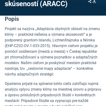
Share
Downl
skúseností (ARACC)
Popis
Projekt sa nazýva „Adaptácia obytných oblastí na zmenu
klímy – praktické riešenia a výmena skúseností“ a je
podporený grantom Islandu, Lichtenštajnska a Nórska
(EHP-CZ02-OV-1-033-2015). Hlavným cieľom projektu je
pomôcť osídleniam (mestá a mestá) v Českej republike
pri zhromažďovaní a výmene poznatkov a adaptačných
modelov. Naším cieľom je poskytnúť mestám praktické
nástroje, tzv. „cestovné mapy adaptácie“ – konkrétne
návrhy adaptačných stratégií.
Opatrenia prijaté na splnenie tohto cieľa zahŕňajú najmä
analýzu vplyvu zmeny klímy na miestnej úrovni a prípravu
a úpravu príslušných prípadových štúdií v konkrétnych
mestách. Prípadové štúdie sa vypracujú pre každé