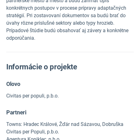
partnerské mesto a mesto a budú zahŕňať opis
konkrétnych postupov v procese prípravy adaptačných
stratégií. Pri zostavovaní dokumentov sa budú brať do
úvahy rôzne príslušné sektory alebo typy hrozieb.
Prípadové štúdie budú obsahovať aj závery a konkrétne
odporúčania.
Informácie o projekte
Olovo
Civitas per populi, p.b.o.
Partneri
Towns: Hradec Králové, Žďár nad Sázavou, Dobruška
Civitas per Populi, p.b.o.
Agentura Koniklec, p.b.o.