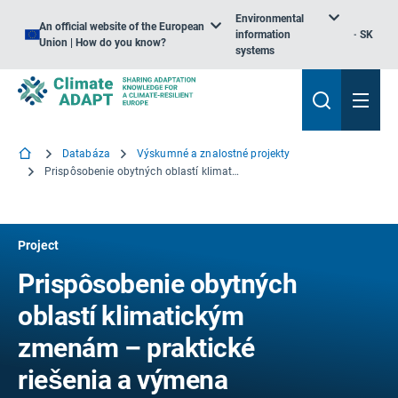
Environmental
An official website of the European
information
SK
Union | How do you know?
systems
Databáza
Výskumné a znalostné projekty
Prispôsobenie obytných oblastí klimatickým zmenám – praktické riešenia a výmena skúseností
Project
Prispôsobenie obytných
oblastí klimatickým
zmenám – praktické
riešenia a výmena