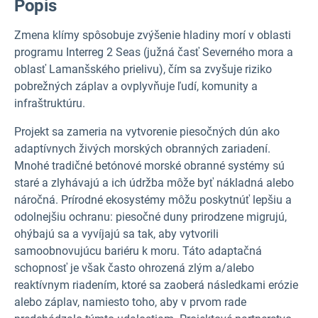
Popis
Zmena klímy spôsobuje zvýšenie hladiny morí v oblasti
programu Interreg 2 Seas (južná časť Severného mora a
oblasť Lamanšského prielivu), čím sa zvyšuje riziko
pobrežných záplav a ovplyvňuje ľudí, komunity a
infraštruktúru.
Projekt sa zameria na vytvorenie piesočných dún ako
adaptívnych živých morských obranných zariadení.
Mnohé tradičné betónové morské obranné systémy sú
staré a zlyhávajú a ich údržba môže byť nákladná alebo
náročná. Prírodné ekosystémy môžu poskytnúť lepšiu a
odolnejšiu ochranu: piesočné duny prirodzene migrujú,
ohýbajú sa a vyvíjajú sa tak, aby vytvorili
samoobnovujúcu bariéru k moru. Táto adaptačná
schopnosť je však často ohrozená zlým a/alebo
reaktívnym riadením, ktoré sa zaoberá následkami erózie
alebo záplav, namiesto toho, aby v prvom rade