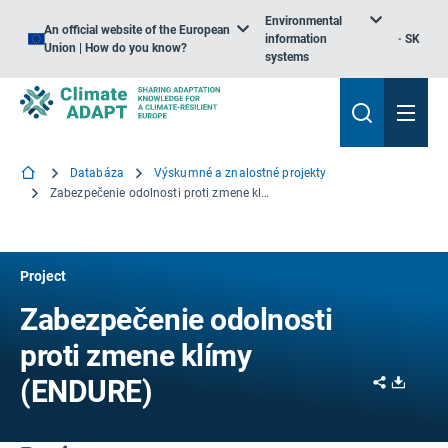
Environmental
An official website of the European
information
SK
Union | How do you know?
systems
Databáza
Výskumné a znalostné projekty
Zabezpečenie odolnosti proti zmene klímy
Project
Zabezpečenie odolnosti
proti zmene klímy
Share
Downl
(ENDURE)