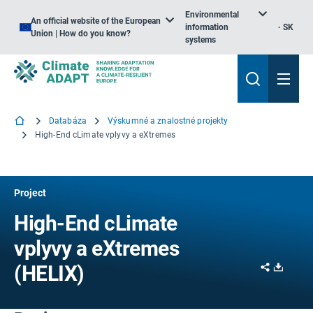
Environmental
An official website of the European
information
SK
Union | How do you know?
systems
Databáza
Výskumné a znalostné projekty
High-End cLimate vplyvy a eXtremes
Project
High-End cLimate
vplyvy a eXtremes
Share
Downl
(HELIX)