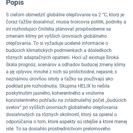
Popis
S cieľom obmedziť globálne otepľovanie na 2 °C, ktorý je
čoraz ťažšie dosiahnuť, musia tvorcovia politík, podniky a
iní rozhodujúci činitelia plánovať prispôsobenie sa
zmenám klímy pri vyšších úrovniach globálneho
otepľovania. To si vyžaduje ucelené informácie o
budúcich klimatických podmienkach a dôsledkoch
rôznych adaptačných opatrení. Hoci už existuje široká
škála prognóz, scenárov a odhadov budúcej zmeny klímy
a jej vplyvov, mnohé z nich sú protichodné, nejasné, s
neznámou úrovňou istoty a ťažko sa používajú ako
podklad pre rozhodnutia. Skupina HELIX to riešila
poskytnutím jasného, koherentného a vnútorne
konzistentného pohľadu na zvládnuteľný počet „budúcich
svetov“ pri vyšších úrovniach globálneho otepľovania
dosiahnutých za rôznych okolností, ktorý sa opieral o
odporúčania o tom, ktoré aspekty sú istejšie a ktoré menej
isté. To sa dosiahlo prostredníctvom prelomového