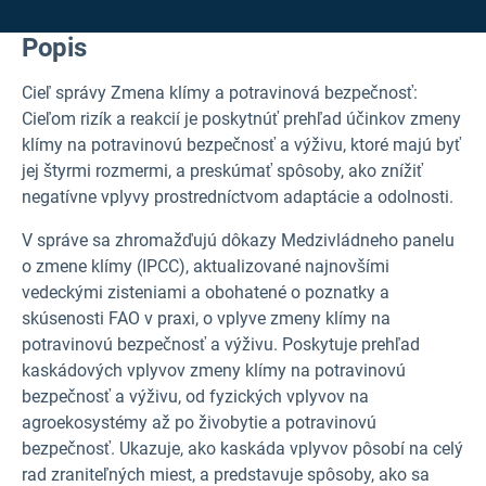
Popis
Cieľ správy Zmena klímy a potravinová bezpečnosť:
Cieľom rizík a reakcií je poskytnúť prehľad účinkov zmeny
klímy na potravinovú bezpečnosť a výživu, ktoré majú byť
jej štyrmi rozmermi, a preskúmať spôsoby, ako znížiť
negatívne vplyvy prostredníctvom adaptácie a odolnosti.
V správe sa zhromažďujú dôkazy Medzivládneho panelu
o zmene klímy (IPCC), aktualizované najnovšími
vedeckými zisteniami a obohatené o poznatky a
skúsenosti FAO v praxi, o vplyve zmeny klímy na
potravinovú bezpečnosť a výživu. Poskytuje prehľad
kaskádových vplyvov zmeny klímy na potravinovú
bezpečnosť a výživu, od fyzických vplyvov na
agroekosystémy až po živobytie a potravinovú
bezpečnosť. Ukazuje, ako kaskáda vplyvov pôsobí na celý
rad zraniteľných miest, a predstavuje spôsoby, ako sa