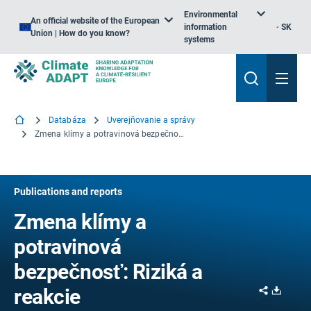
Environmental
An official website of the European
information
SK
Union | How do you know?
systems
Databáza
Uverejňovanie a správy
Zmena klímy a potravinová bezpečnosť: Riziká a reakcie
Publications and reports
Zmena klímy a
potravinová
bezpečnosť: Riziká a
Share
Downl
reakcie