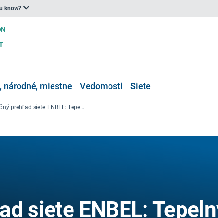
ou know?
 národné, miestne
Vedomosti
Siete
Informačný prehľad siete ENBEL: Tepelný stres na pracovisku v Európe
ad siete ENBEL: Tepeln