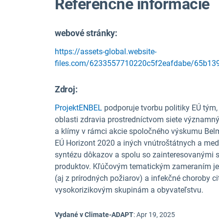
Referenčné informácie
webové stránky:
https://assets-global.website-
files.com/6233557710220c5f2eafdabe/65b139
Zdroj
:
Projekt
ENBEL
podporuje tvorbu politiky EÚ tým,
oblasti zdravia prostredníctvom siete významn
a klímy v rámci akcie spoločného výskumu Bel
EÚ Horizont 2020 a iných vnútroštátnych a med
syntézu dôkazov a spolu so zainteresovanými s
produktov.
Kľúčovým tematickým zameraním je e
(aj z prírodných požiarov) a infekčné choroby c
vysokorizikovým skupinám a obyvateľstvu.
Vydané v Climate-ADAPT
:
Apr 19, 2025