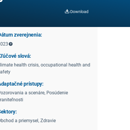
Download
Dátum zverejnenia:
2023
Kľúčové slová:
limate health crisis, occupational health and
afety
Adaptačné prístupy:
ozorovania a scenáre, Posúdenie
raniteľnosti
Sektory:
bchod a priemysel, Zdravie