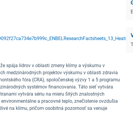
V
092f27ca734e7b999c_ENBELResearchFactsheets_13_Heatstres
T
 že spája lídrov v oblasti zmeny klímy a výskumu v
ých medzinárodných projektov výskumu v oblasti zdravia
montského fóra (CRA), spoločenskej výzvy 1 a 5 programu
zinárodných systémov financovania. Táto sieť vytvára
tranami vytvára sériu na mieru šitých znalostných
nvironmentálne a pracovné teplo, znečistenie ovzdušia
itlivé na klímu, pričom osobitná pozornosť sa venuje