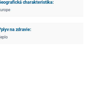
Geografická charakteristika:
Europe
plyv na zdravie:
s_workplace_Europe.pdf
eplo