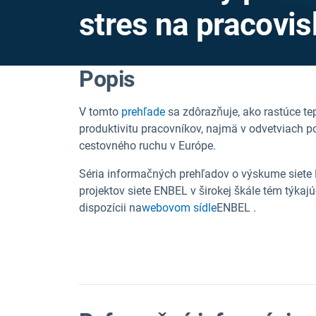
stres na pracovi
Popis
V tomto
prehľade
sa zdôrazňuje, ako rastúce te
produktivitu pracovníkov, najmä v odvetviach p
cestovného ruchu v Európe.
Séria informačných prehľadov o výskume siete
projektov siete ENBEL v širokej škále tém týkaj
dispozícii na
webovom sídle
ENBEL
.