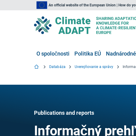
An official website of the European Union | How do y
O spoločnosti
Politika EÚ
Nadnárodné,
Databáza
Uverejňovanie a správy
Publications and reports
Informačný prehľ