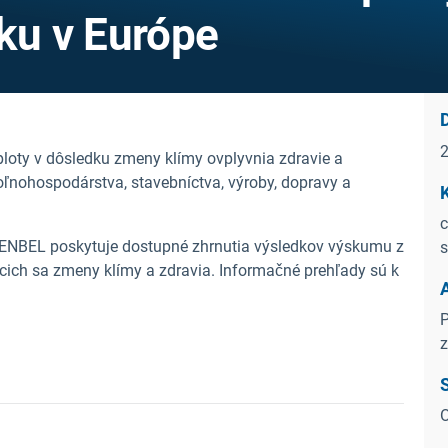
sku v Európe
ploty v dôsledku zmeny klímy ovplyvnia zdravie a
oľnohospodárstva, stavebníctva, výroby, dopravy a
c
 ENBEL poskytuje dostupné zhrnutia výsledkov výskumu z
s
úcich sa zmeny klímy a zdravia.
Informačné prehľady sú k
P
z
O