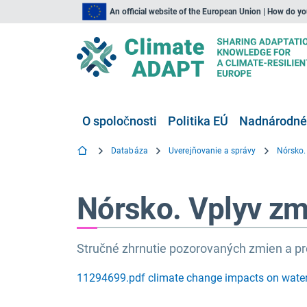
An official website of the European Union | How do y
O spoločnosti
Politika EÚ
Nadnárodné,
Databáza
Uverejňovanie a správy
Nórsko. Vplyv zm
Stručné zhrnutie pozorovaných zmien a p
11294699.pdf climate change impacts on wate