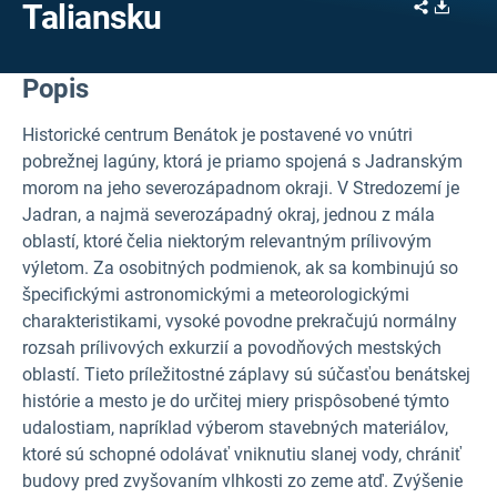
Share
Downl
Taliansku
Popis
Historické centrum Benátok je postavené vo vnútri
pobrežnej lagúny, ktorá je priamo spojená s Jadranským
morom na jeho severozápadnom okraji. V Stredozemí je
Jadran, a najmä severozápadný okraj, jednou z mála
oblastí, ktoré čelia niektorým relevantným prílivovým
výletom. Za osobitných podmienok, ak sa kombinujú so
špecifickými astronomickými a meteorologickými
charakteristikami, vysoké povodne prekračujú normálny
rozsah prílivových exkurzií a povodňových mestských
oblastí. Tieto príležitostné záplavy sú súčasťou benátskej
histórie a mesto je do určitej miery prispôsobené týmto
udalostiam, napríklad výberom stavebných materiálov,
ktoré sú schopné odolávať vniknutiu slanej vody, chrániť
budovy pred zvyšovaním vlhkosti zo zeme atď. Zvýšenie