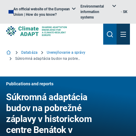
Environmental
An official website of the European
information
SK
Union | How do you know?
systems
Databáza
Uverejňovanie a správy
Súkromná adaptácia budov na pobrežné záplavy v historickom centre Benátok v Taliansku
Publications and reports
Súkromná adaptácia
budov na pobrežné
záplavy v historickom
centre Benátok v