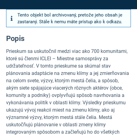
Tento objekt bol archivovaný, pretože jeho obsah je
zastaraný. Stále k nemu máte prístup ako k odkazu.
Popis
Prieskum sa uskutočnil medzi viac ako 700 komunitami,
ktoré sú členmi ICLEI – Miestne samosprávy za
udržateľnosť. V tomto prieskume sa skúmal stav
plánovania adaptácie na zmenu klímy a jej zmierňovania
na celom svete, výzvy, ktorým mestá čelia, a spôsob,
akým siete spájajúce viacerých rôznych aktérov (obce,
komunity a podniky) ovplyvňujú spôsob navrhovania a
vykonávania politík v oblasti klímy. Výsledky prieskumu
ukazujú vývoj reakcií miest na zmenu klímy, ako aj
významné výzvy, ktorým mestá stále čelia. Mestá
uskutočňujú plánovanie v oblasti zmeny klímy
integrovaným spôsobom a začleňujú ho do všetkých