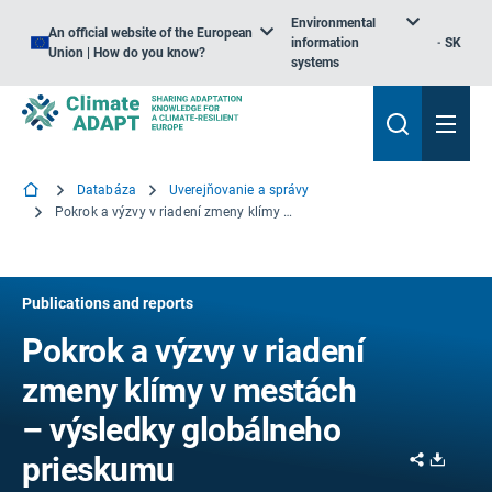
Environmental
An official website of the European
information
SK
Union | How do you know?
systems
Databáza
Uverejňovanie a správy
Pokrok a výzvy v riadení zmeny klímy v mestách – výsledky globálneho prieskumu
Publications and reports
Pokrok a výzvy v riadení
zmeny klímy v mestách
– výsledky globálneho
Share
Downl
prieskumu