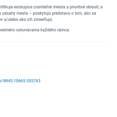
fikuje existujúce zraniteľné miesta a prioritné oblasti; a
a zásahy mesta – poskytujú predstavu o tom, ako sa
ev a/alebo
ako ich zmierňujú.
iestneho vykonávania každého rámca.
tem/WHO-10665-355763