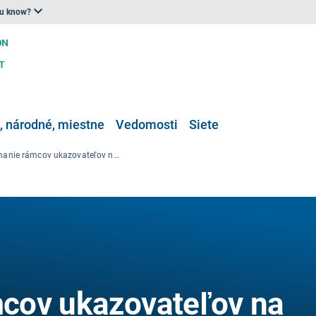
ou know?
 národné, miestne
Vedomosti
Siete
Preskúmanie rámcov ukazovateľov na podporu mestského plánovania v záujme odolnosti a zdravia
cov ukazovateľov na