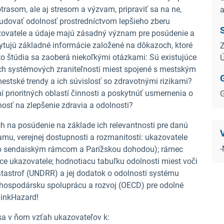
rasom, ale aj stresom a výzvam, pripraviť sa na ne,
a
 budovať odolnosť prostredníctvom lepšieho zberu
ukazovatele a údaje majú zásadný význam pre posúdenie a
kytujú základné informácie založené na dôkazoch, ktoré
Z
to štúdia sa zaoberá niekoľkými otázkami: Sú existujúce
h systémových zraniteľností miest spojené s mestským
stské trendy a ich súvislosť so zdravotnými rizikami?
prioritných oblastí činnosti a poskytnúť usmernenia o
G
nosť na zlepšenie zdravia a odolnosti?
 na posúdenie na základe ich relevantnosti pre danú
V
amu, verejnej dostupnosti a rozmanitosti: ukazovatele
í so sendaiským rámcom a Parížskou dohodou); rámec
ce ukazovatele; hodnotiacu tabuľku odolnosti miest voči
atastrof (UNDRR) a jej dodatok o odolnosti systému
e hospodársku spoluprácu a rozvoj (OECD) pre odolné
hinkHazard!
sa v ňom vzťah ukazovateľov k: