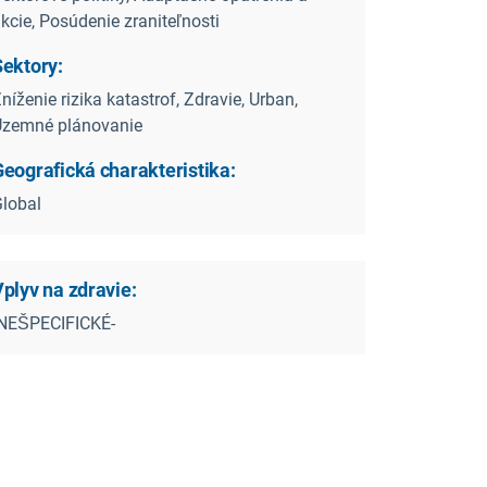
kcie, Posúdenie zraniteľnosti
Sektory:
níženie rizika katastrof, Zdravie, Urban,
Územné plánovanie
Geografická charakteristika:
lobal
plyv na zdravie:
-NEŠPECIFICKÉ-