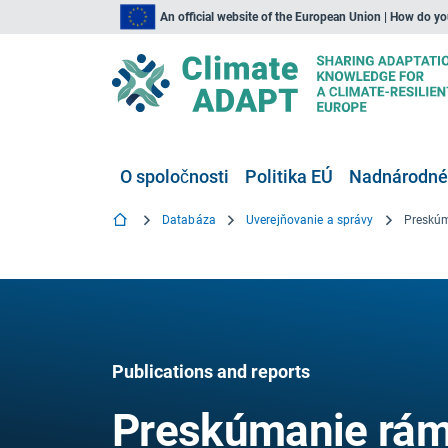
An official website of the European Union | How do y
O spoločnosti
Politika EÚ
Nadnárodné,
Databáza
Uverejňovanie a správy
Publications and reports
Preskúmanie rám