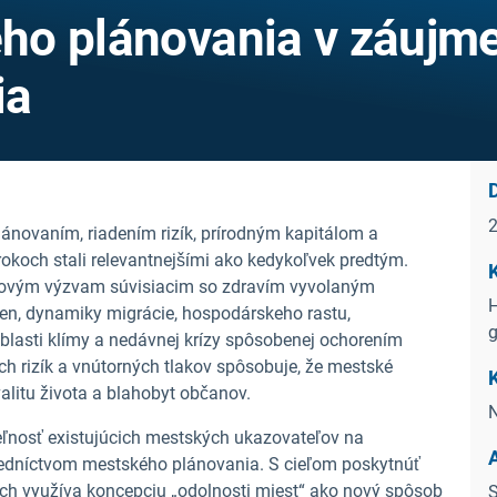
ho plánovania v záujm
ia
lánovaním, riadením rizík, prírodným kapitálom a
okoch stali relevantnejšími ako kedykoľvek predtým.
í novým výzvam súvisiacim so zdravím vyvolaným
H
n, dynamiky migrácie, hospodárskeho rastu,
oblasti klímy a nedávnej krízy spôsobenej ochorením
ch rizík a vnútorných tlakov spôsobuje, že mestské
K
alitu života a blahobyt občanov.
N
iteľnosť existujúcich mestských ukazovateľov na
redníctvom mestského plánovania. S cieľom poskytnúť
tách využíva koncepciu „odolnosti miest“ ako nový spôsob
S