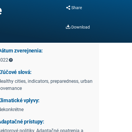
e
Share
Download
Dátum zverejnenia:
2022
Kľúčové slová:
ealthy cities, indicators, preparedness, urban
governance
limatické vplyvy:
ekonkrétne
Adaptačné prístupy:
ektorové politiky, Adaptačné opatrenia a