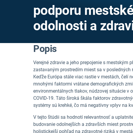
podporu mestské
odolnosti a zdrav
Popis
Verejné zdravie a jeho prepojenie s mestským p
zastavaným prostredím miest sa v posledných r
Keďže Európa stále viac rastie v mestách, čel
mnohými faktormi vrátane demografických zmie
environmentálnych tlakov, núdzovej situácie v 
COVID-19. Táto široká škála faktorov zdravotný
systémy sú krehké, čo má negatívny vplyv na kv
V tejto štúdii sa hodnotí relevantnosť a uplatn
budovanie odolnejších a zdravších miest prost
holistickejší pohľad na zdravotné riziká v mes