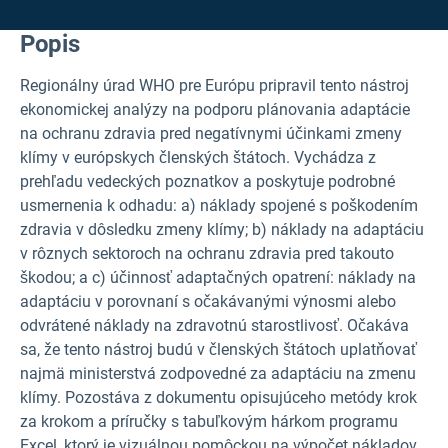
Popis
Regionálny úrad WHO pre Európu pripravil tento nástroj
ekonomickej analýzy na podporu plánovania adaptácie
na ochranu zdravia pred negatívnymi účinkami zmeny
klímy v európskych členských štátoch. Vychádza z
prehľadu vedeckých poznatkov a poskytuje podrobné
usmernenia k odhadu: a) náklady spojené s poškodením
zdravia v dôsledku zmeny klímy; b) náklady na adaptáciu
v rôznych sektoroch na ochranu zdravia pred takouto
škodou; a c) účinnosť adaptačných opatrení: náklady na
adaptáciu v porovnaní s očakávanými výnosmi alebo
odvrátené náklady na zdravotnú starostlivosť. Očakáva
sa, že tento nástroj budú v členských štátoch uplatňovať
najmä ministerstvá zodpovedné za adaptáciu na zmenu
klímy. Pozostáva z dokumentu opisujúceho metódy krok
za krokom a príručky s tabuľkovým hárkom programu
Excel, ktorý je vizuálnou pomôckou na výpočet nákladov.