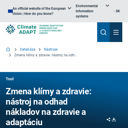
Environmental
An official website of the European
information
SK
Union | How do you know?
systems
Databáza
Nástroje
Zmena klímy a zdravie: nástroj na odhad nákladov na zdravie a adaptáciu
Tool
Zmena klímy a zdravie:
nástroj na odhad
nákladov na zdravie a
Share
Downl
adaptáciu