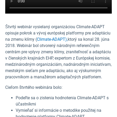
Štvrtý webinár vysielaný organizáciou Climate-ADAPT
opisuje pokrok a vývoj európskej platformy pre adaptáciu
na zmenu klímy (
Climate-ADAPT),
ktorý sa konal 28. júna
2018. Webinár bol otvorený národným referenčným
centrám pre vplyvy zmeny klímy, zraniteľnosť a adaptáciu
v členských krajinách EHP, expertom z Európskej komisie,
medzinárodným organizáciám, nadnárodným iniciatívam,
mestským sieťam pre adaptáciu, ako aj výskumným
pracovníkom a manažérom adaptačných platforiem.
Cieľom štvrtého webinára bolo:
Podeľte sa o zistenia hodnotenia Climate-ADAPT s
účastníkmi
Vymieňať si informácie o metodike použitej na
hodnotenie platformy Climate-ADAPT.