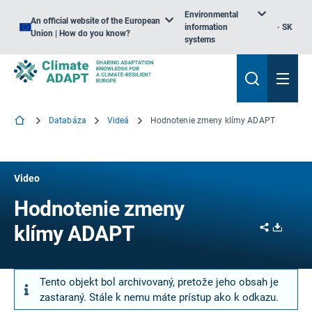
Environmental
An official website of the European
information
SK
Union | How do you know?
systems
Databáza
Videá
Hodnotenie zmeny klímy ADAPT
Video
Hodnotenie zmeny
Share
Downl
klímy ADAPT
Tento objekt bol archivovaný, pretože jeho obsah je
zastaraný. Stále k nemu máte prístup ako k odkazu.