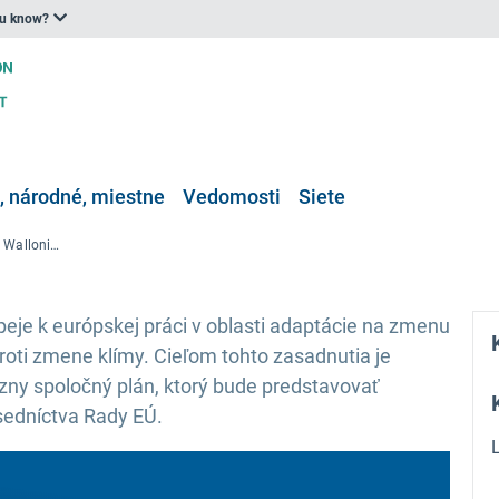
ou know?
 národné, miestne
Vedomosti
Siete
„Climate Chance Europe 2024 Wallonia Summit“ (Samit Valónska o zmene klímy v Európe v roku 2024)
eje k európskej práci v oblasti adaptácie na zmenu
 proti zmene klímy. Cieľom tohto zasadnutia je
zny spoločný plán, ktorý bude predstavovať
dsedníctva Rady EÚ.