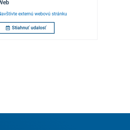
Web
Navštívte externú webovú stránku
Stiahnuť udalosť