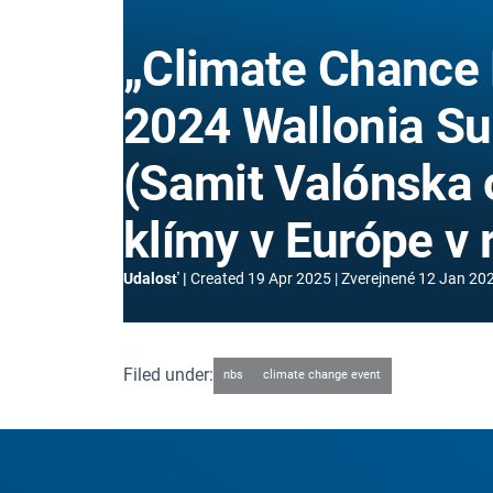
„Climate Chance
2024 Wallonia S
(Samit Valónska
klímy v Európe v 
Udalosť
Created
19 Apr 2025
Zverejnené
12 Jan 20
Filed under:
nbs
climate change event