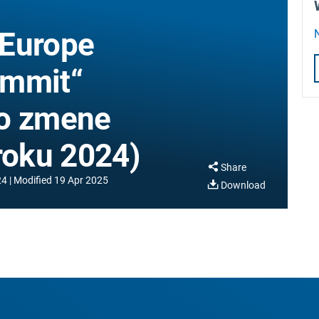
 Europe
ummit“
 o zmene
roku 2024)
Share
24
Modified
19 Apr 2025
Download