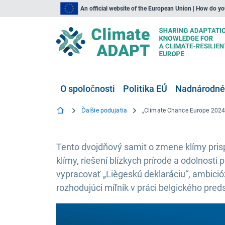
An official website of the European Union | How do y
O spoločnosti
Politika EÚ
Nadnárodné,
Ďalšie podujatia
Tento dvojdňový samit o zmene klímy prisp
klímy, riešení blízkych prírode a odolnosti
vypracovať „Liègeskú deklaráciu“, ambició
rozhodujúci míľnik v práci belgického pre