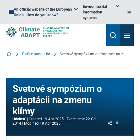
Environmental
An official website of the European
information
SK
Union | How do you know?
systems
Ďalšie podujatia
Svetové sympózium o adaptácii na zmenu klímy
Svetové sympózium o
adaptácii na zmenu
klímy
Udalosť
Created
19 Apr 2025
Zverejnené
22 Oct
Share
Download
2014
Modified
19 Apr 2025