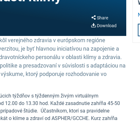
Share
Download
škôl verejného zdravia v európskom regióne
rzitou, je byť hlavnou iniciatívou na zapojenie a
dravotníckeho personálu v oblasti klímy a zdravia.
olitike a presadzovaní v súvislosti s adaptáciou na
a výskume, ktorý podporuje rozhodovanie vo
júcich týždňov s týždenným živým virtuálnym
od 12.00 do 13.30 hod. Každé zasadnutie zahŕňa 45-50
prípadové štúdie. Účastníkom, ktorí sa pravidelne
ifikát o klíme a zdraví od ASPHER/GCCHE. Kurz zahŕňa