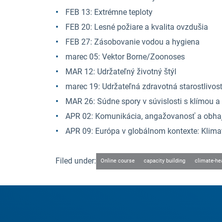
FEB 13: Extrémne teploty
FEB 20: Lesné požiare a kvalita ovzdušia
FEB 27: Zásobovanie vodou a hygiena
marec 05: Vektor Borne/Zoonoses
MAR 12: Udržateľný životný štýl
marec 19: Udržateľná zdravotná starostlivos
MAR 26: Súdne spory v súvislosti s klímou a
APR 02: Komunikácia, angažovanosť a obhaj
APR 09: Európa v globálnom kontexte: Klima
Filed under:
Online course
capacity building
climate-hea