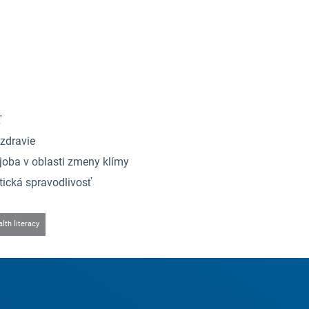
ť
 zdravie
oba v oblasti zmeny klímy
tická spravodlivosť
lth literacy