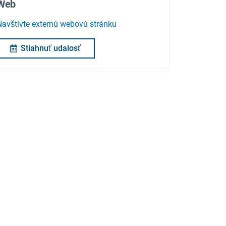
Web
Navštívte externú webovú stránku
Stiahnuť udalosť