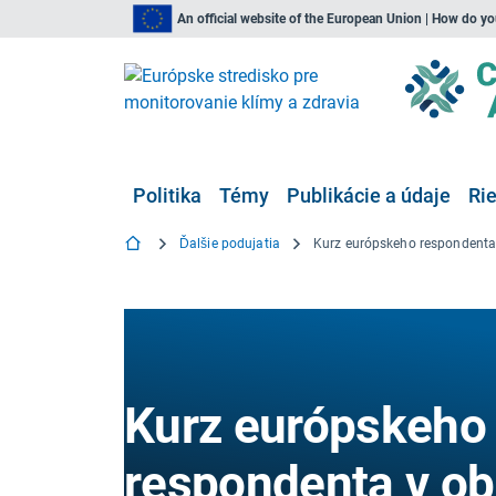
An official website of the European Union | How do y
Politika
Témy
Publikácie a údaje
Ri
Ďalšie podujatia
Kurz európskeho
respondenta v obl