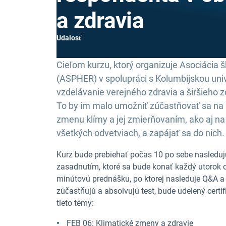
a zdravia
Udalosť
Cieľom kurzu, ktorý organizuje Asociácia 
(ASPHER) v spolupráci s Kolumbijskou unive
vzdelávanie verejného zdravia a širšieho z
To by im malo umožniť zúčastňovať sa na p
zmenu klímy a jej zmierňovaním, ako aj n
všetkých odvetviach, a zapájať sa do nich.
Kurz bude prebiehať počas 10 po sebe nasledu
zasadnutím, ktoré sa bude konať každý utorok 
minútovú prednášku, po ktorej nasleduje Q&A a 
zúčastňujú a absolvujú test, bude udelený cert
tieto témy:
FEB 06: Klimatické zmeny a zdravie