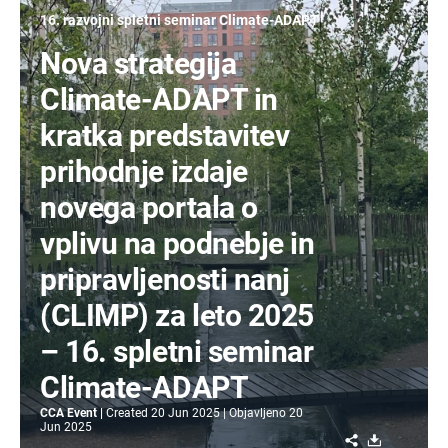
16. razvojni spletni seminar Climate-ADAPT
Nova strategija
Climate-ADAPT in
kratka predstavitev
prihodnje izdaje
novega portala o
vplivu na podnebje in
pripravljenosti nanj
(CLIMP) za leto 2025
– 16. spletni seminar
Climate-ADAPT
CCA Event
Created
20 Jun 2025
Objavljeno
20
Jun 2025
Share
Download