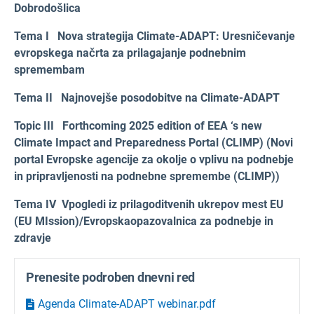
Dobrodošlica
Tema I
Nova strategija Climate-ADAPT: Uresničevanje
evropskega načrta za prilagajanje podnebnim
spremembam
Tema II
Najnovejše posodobitve na Climate-ADAPT
Topic III
F
orthcoming
2025 edition of
EEA ‘s new
Climate Impact and Preparedness Portal (CLIMP) (Novi
portal Evropske agencije za okolje o vplivu na podnebje
in pripravljenosti na podnebne spremembe (CLIMP))
Tema IV
Vpogledi iz prilagoditvenih ukrepov mest EU
(EU MIssion)/Evropska
opazovalnica za podnebje in
zdravje
Prenesite podroben dnevni red
Agenda Climate-ADAPT webinar.pdf