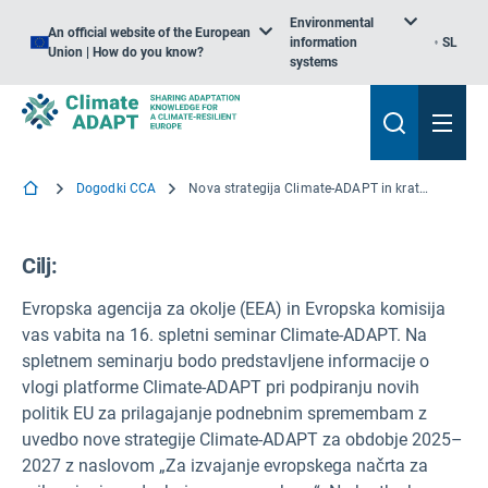
Environmental
An official website of the European
information
SL
Union | How do you know?
systems
Dogodki CCA
Nova strategija Climate-ADAPT in kratka predstavitev prihodnje izdaje novega portala o vplivu na podnebje in pripravljenosti nanj (CLIMP) za leto 2025 – 16. spletni seminar Climate-ADAPT
Cilj:
Evropska agencija za okolje (EEA) in Evropska komisija
vas vabita na 16. spletni seminar Climate-ADAPT. Na
spletnem seminarju bodo predstavljene informacije o
vlogi platforme Climate-ADAPT pri podpiranju novih
politik EU za prilagajanje podnebnim spremembam z
uvedbo nove strategije Climate-ADAPT za obdobje 2025–
2027 z naslovom „Za izvajanje evropskega načrta za