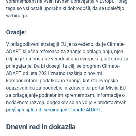
spremembam na vseh ravneh upravljanja v Evropi. Poleg
tega so vsi ostali uporabniki dobrodošli, da se udeležijo
webinarja.
Ozadje:
V prilagoditveni strategiji EU je navedeno, da je Climate-
ADAPT ključna referenca za znanje o prilagajanju, njen
cilj pa je, da postane verodostojna evropska platforma za
prilagajanje. Da bi dosegli ta cilj, se program Climate-
ADAPT od leta 2021 znatno razširja z novimi
komponentami podatkov in znanja, kot sta evropska
opazovalnica za podnebje in zdravje ter portal Misija EU
za prilagajanje podnebnim spremembam. Informacije o
nedavnem razvoju dogodkov so na voljo v predstavitvah
prejšnjih spletnih seminarjev Climate-ADAPT.
Dnevni red in dokazila