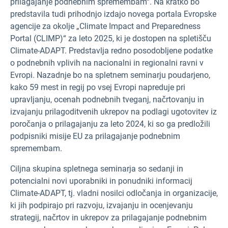
prilagajanje podnebnim spremembam“. Na kratko bo
predstavila tudi prihodnjo izdajo novega portala Evropske
agencije za okolje „Climate Impact and Preparedness
Portal (CLIMP)“ za leto 2025, ki je dostopen na spletišču
Climate-ADAPT. Predstavlja redno posodobljene podatke
o podnebnih vplivih na nacionalni in regionalni ravni v
Evropi. Nazadnje bo na spletnem seminarju poudarjeno,
kako 59 mest in regij po vsej Evropi napreduje pri
upravljanju, ocenah podnebnih tveganj, načrtovanju in
izvajanju prilagoditvenih ukrepov na podlagi ugotovitev iz
poročanja o prilagajanju za leto 2024, ki so ga predložili
podpisniki misije EU za prilagajanje podnebnim
spremembam.
Ciljna skupina spletnega seminarja so sedanji in
potencialni novi uporabniki in ponudniki informacij
Climate-ADAPT, tj. vladni nosilci odločanja in organizacije,
ki jih podpirajo pri razvoju, izvajanju in ocenjevanju
strategij, načrtov in ukrepov za prilagajanje podnebnim