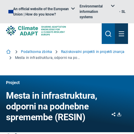
Environmental
An official website of the European
information
SL
Union | How do you know?
systems
Podatkovna zbirka
Raziskovalni projekti in projekti znanja
Mesta in infrastruktura, odporni na podnebne spremembe
Project
Mesta in infrastruktura,
odporni na podnebne
Share
Downl
spremembe (RESIN)