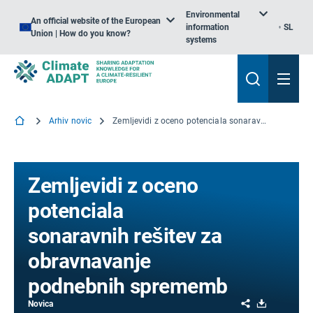
Environmental
An official website of the European
information
SL
Union | How do you know?
systems
Arhiv novic
Zemljevidi z oceno potenciala sonaravnih rešitev za obravnavanje podnebnih sprememb
Zemljevidi z oceno
potenciala
sonaravnih rešitev za
obravnavanje
podnebnih sprememb
Share
Download
Novica