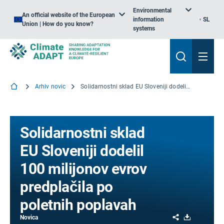
Environmental
An official website of the European
information
SL
Union | How do you know?
systems
Arhiv novic
Solidarnostni sklad EU Sloveniji dodelil 100 milijonov evrov predplačila po poletnih poplavah
Solidarnostni sklad
EU Sloveniji dodelil
100 milijonov evrov
predplačila po
poletnih poplavah
Share
Download
Novica