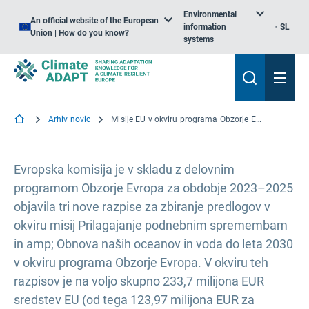
Environmental
An official website of the European
information
SL
Union | How do you know?
systems
Arhiv novic
Misije EU v okviru programa Obzorje Evropa: skoraj 124 milijonov evrov na voljo v okviru razpisov za prilagajanje podnebnim spremembam
Evropska komisija je v skladu z delovnim
programom Obzorje Evropa za obdobje 2023–2025
objavila tri nove razpise za zbiranje predlogov v
okviru misij Prilagajanje podnebnim spremembam
in amp; Obnova naših oceanov in voda do leta 2030
v okviru programa Obzorje Evropa. V okviru teh
razpisov je na voljo skupno 233,7 milijona EUR
sredstev EU (od tega 123,97 milijona EUR za