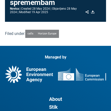
spremembam
Novica
Created
28 May 2024
Objavljeno
28 May
Share
Download
2024
Modified
19 Apr 2025
Filed under:
calls
Horizon Europe
Managed by
About
Stik