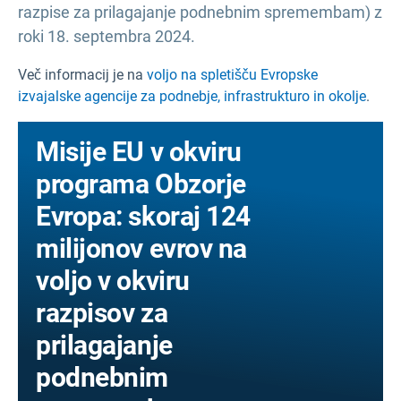
razpise za prilagajanje podnebnim spremembam) z
roki 18. septembra 2024.
Več informacij je na
voljo na spletišču Evropske
izvajalske agencije za podnebje, infrastrukturo in okolje
.
Misije EU v okviru
programa Obzorje
Evropa: skoraj 124
milijonov evrov na
voljo v okviru
razpisov za
prilagajanje
podnebnim