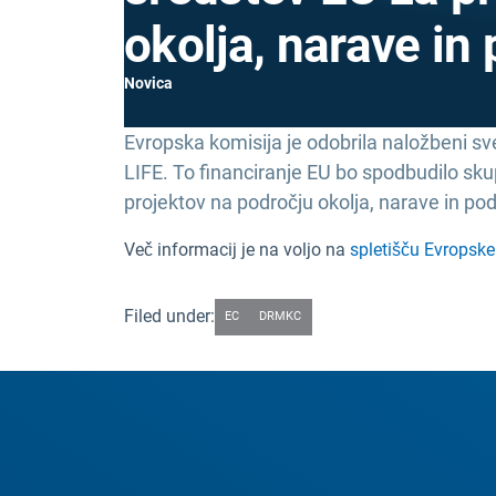
okolja, narave i
Novica
Evropska komisija je odobrila naložbeni sv
LIFE. To financiranje EU bo spodbudilo sku
projektov na področju okolja, narave in p
Več informacij je na voljo na
spletišču Evropske
Filed under:
EC
DRMKC