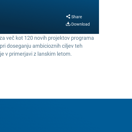
Share
Download
U za več kot 120 novih projektov programa
pri doseganju ambicioznih ciljev teh
e v primerjavi z lanskim letom.