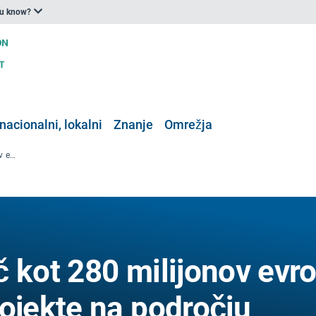
ou know?
nacionalni, lokalni
Znanje
Omrežja
Program LIFE: več kot 280 milijonov evrov sredstev EU za projekte na področju okolja, narave in podnebnih ukrepov
 kot 280 milijonov evr
ojekte na področju