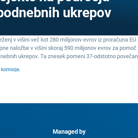
n podnebnih ukrepov
eženj v višini več kot 280 milijonov evrov iz proračuna E
pne naložbe v višini skoraj 590 milijonov evrov za pomoč 
odnebnih ukrepov. Ta znesek pomeni 37-odstotno povečanj
 komisije
.
Managed by