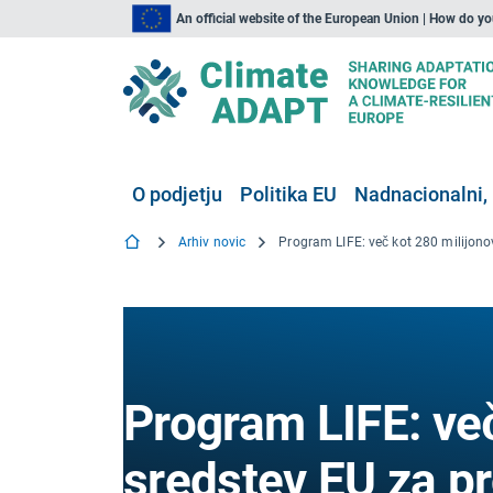
An official website of the European Union | How do y
O podjetju
Politika EU
Nadnacionalni, 
Arhiv novic
Program LIFE: več
sredstev EU za pr