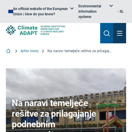
Environmental
An official website of the European
information
SL
Union | How do you know?
systems
Arhiv novic
Na naravi temelječe rešitve za prilagajanje podnebnim spremembam v stavbah: Koncepti in pilotne rešitve za Portugalsko in Španijo
Na naravi temelječe
rešitve za prilagajanje
podnebnim