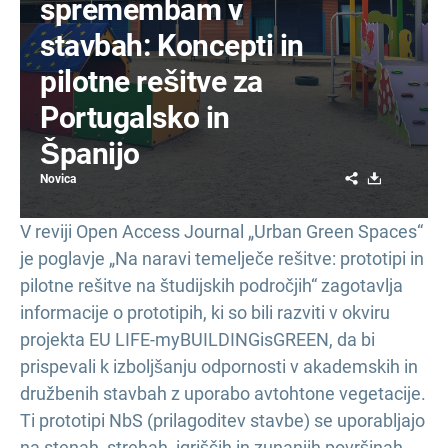
spremembam v
stavbah: Koncepti in
pilotne rešitve za
Portugalsko in
Španijo
Share
Download
Novica
V reviji Open Access Journal „Urban Green Spaces“
je poglavje „Na naravi temelječe rešitve: prototipi in
pilotne rešitve na študijskih področjih“ zagotavlja
informacije o prototipih, ki so bili razviti v okviru
projekta EU LIFE-myBUILDINGisGREEN, da bi
prispevali k izboljšanju odpornosti v akademskih in
družbenih stavbah z uporabo avtohtone vegetacije.
Ti prototipi NbS (prilagoditev stavbe) se uporabljajo
na stenah, strehah, igriščih in zunanjih površinah