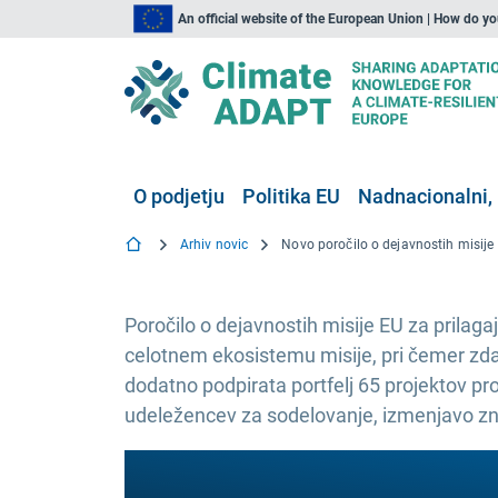
An official website of the European Union | How do y
O podjetju
Politika EU
Nadnacionalni, 
Arhiv novic
Poročilo o dejavnostih misije EU za pril
celotnem ekosistemu misije, pri čemer zdaj
dodatno podpirata portfelj 65 projektov pr
udeležencev za sodelovanje, izmenjavo zn