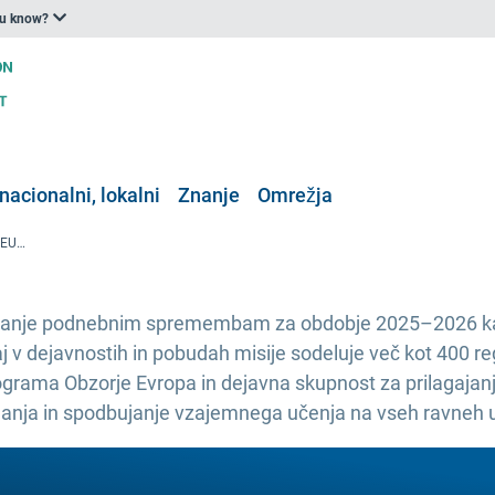
ou know?
nacionalni, lokalni
Znanje
Omrežja
Novo poročilo o dejavnostih misije EU za prilagajanje podnebnim spremembam
agajanje podnebnim spremembam za obdobje 2025–2026 ka
 v dejavnostih in pobudah misije sodeluje več kot 400 re
ograma Obzorje Evropa in dejavna skupnost za prilagajanje
anja in spodbujanje vzajemnega učenja na vseh ravneh u