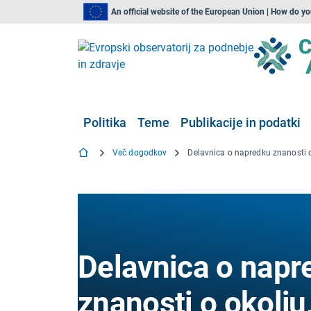
An official website of the European Union | How do y
Politika
Teme
Publikacije in podatki
Več dogodkov
Delavnica o napr
znanosti o okolju