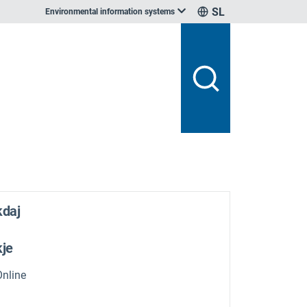
SL
Environmental information systems
kdaj
kje
Online