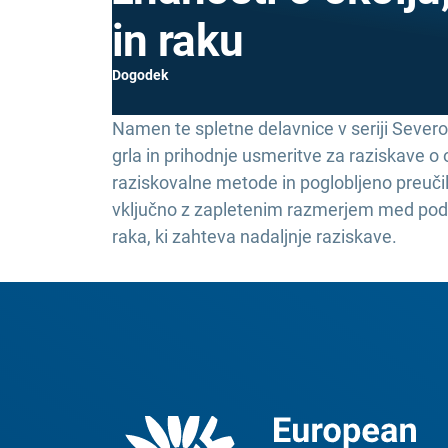
in raku
Dogodek
Namen te spletne delavnice v seriji Sever
grla in prihodnje usmeritve za raziskave o o
raziskovalne metode in poglobljeno preuč
vključno z zapletenim razmerjem med po
raka, ki zahteva nadaljnje raziskave.