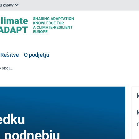
ou know?
Rešitve
O podjetju
Delavnica o napredku znanosti o okolju, podnebju in raku
edku
, podnebju