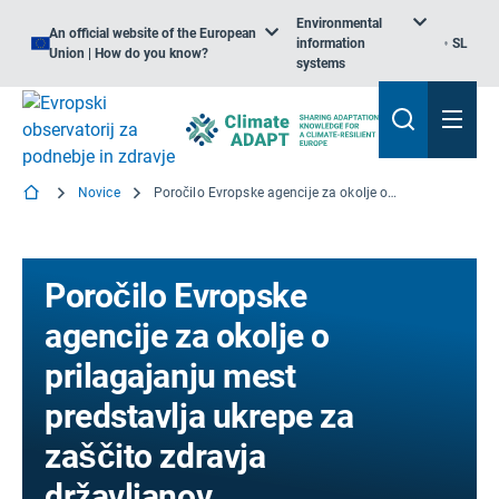
Environmental
An official website of the European
information
SL
Union | How do you know?
systems
Novice
Poročilo Evropske agencije za okolje o prilagajanju mest predstavlja ukrepe za zaščito zdravja državljanov
Poročilo Evropske
agencije za okolje o
prilagajanju mest
predstavlja ukrepe za
zaščito zdravja
državljanov