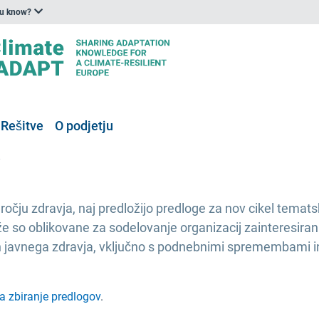
ou know?
Rešitve
O podjetju
 za leto 2024
očju zdravja, naj predložijo predloge za nov cikel temats
 so oblikovane za sodelovanje organizacij zainteresiranih
 javnega zdravja, vključno s podnebnimi spremembami in z
a zbiranje predlogov
.