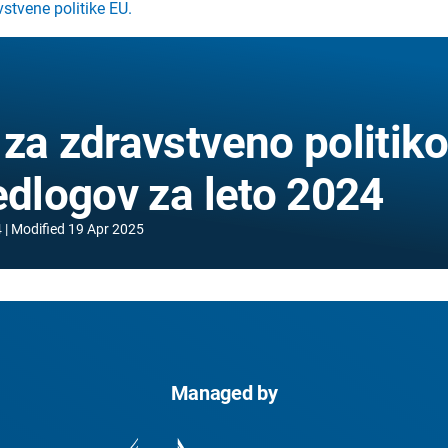
vstvene politike EU.
za zdravstveno politik
edlogov za leto 2024
4
Modified
19 Apr 2025
Managed by