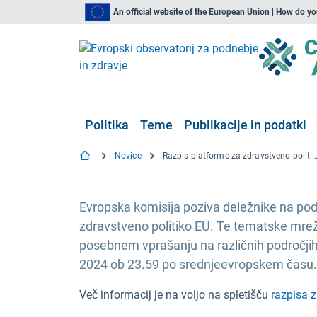
An official website of the European Union | How do y
Politika
Teme
Publikacije in podatki
Novice
Razpis platforme za zdravstveno politiko EU za zbiranje predlogov
Evropska komisija poziva deležnike na podr
zdravstveno politiko EU. Te tematske mreže
posebnem vprašanju na različnih področjih
2024 ob 23.59 po srednjeevropskem času.
Več informacij je na voljo na spletišču
razpisa z