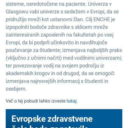
sisteme, osredotočene na paciente. Univerza v
Glasgowu vabi univerze s sedežem v Evropi, da se
pridružijo mreži kot ustanovni član. Cilj ENCHE je
izpopolniti bodoče zdravnike s sklicem mreže
zainteresiranih zaposlenih na fakultetah po vsej
Evropi, da bi podprli učinkovito in navdihujoče
poučevanje za študente; izmenjava najboljših praks
(vključno z učnimi načrti) med vodilnimi univerzami;
ter povezovanje vodij na svojem področju iz
akademskih krogov in od drugod, da se omogoči
izmenjava najnovejših informacij s študenti in
osebjem.
Več o tej pobudi lahko izveste
tukaj
.
Evropske zdravstvene