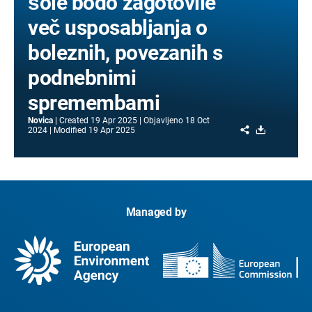
šole bodo zagotovile
več usposabljanja o
boleznih, povezanih s
podnebnimi
spremembami
Novica
Created
19 Apr 2025
Objavljeno
18 Oct
Share
Download
2024
Modified
19 Apr 2025
Managed by