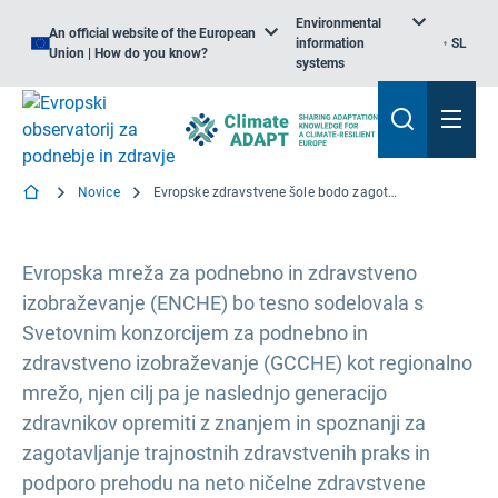
Environmental
An official website of the European
information
SL
Union | How do you know?
systems
Novice
Evropske zdravstvene šole bodo zagotovile več usposabljanja o boleznih, povezanih s podnebnimi spremembami
Evropska mreža za podnebno in zdravstveno
izobraževanje (ENCHE) bo tesno sodelovala s
Svetovnim konzorcijem za podnebno in
zdravstveno izobraževanje (GCCHE) kot regionalno
mrežo, njen cilj pa je naslednjo generacijo
zdravnikov opremiti z znanjem in spoznanji za
zagotavljanje trajnostnih zdravstvenih praks in
podporo prehodu na neto ničelne zdravstvene