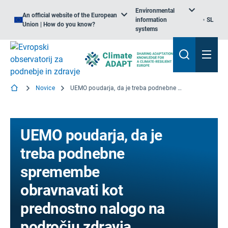
Environmental
An official website of the European
information
SL
Union | How do you know?
systems
Novice
UEMO poudarja, da je treba podnebne spremembe obravnavati kot prednostno nalogo na področju zdravja
UEMO poudarja, da je
treba podnebne
spremembe
obravnavati kot
prednostno nalogo na
področju zdravja