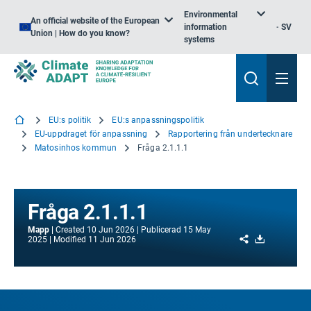
Environmental
An official website of the European
information
SV
Union | How do you know?
systems
EU:s politik
EU:s anpassningspolitik
EU-uppdraget för anpassning
Rapportering från undertecknare
Matosinhos kommun
Fråga 2.1.1.1
Fråga 2.1.1.1
Mapp
Created
10 Jun 2026
Publicerad
15 May
Share
Download
2025
Modified
11 Jun 2026