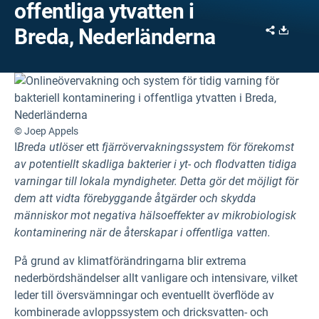
offentliga ytvatten i
Share
Downl
Breda, Nederländerna
© Joep Appels
I
Breda utlöser
ett
fjärrövervakningssystem för förekomst
av potentiellt skadliga bakterier i yt-
och flodvatten tidiga
varningar till lokala myndigheter. Detta gör det möjligt för
dem att vidta förebyggande åtgärder och skydda
människor mot negativa hälsoeffekter av mikrobiologisk
kontaminering när de återskapar i offentliga vatten.
På grund av klimatförändringarna blir extrema
nederbördshändelser allt vanligare och intensivare, vilket
leder till översvämningar och eventuellt överflöde av
kombinerade avloppssystem och dricksvatten- och