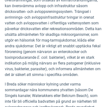
översvämningar, som orsakas av klimatförändringarna,
kan översvämma avlopp och infrastruktur såsom
dricksvatten- och avloppsreningssystem. Trängsel i
avrinnings- och avloppsinfrastruktur tvingar in orenat
vatten och avloppsvatten i offentliga vattensystem som
påverkar dricksvatten eller rekreationsområden. Detta kan
utsätta allmänheten för skadliga mikroorganismer, som
utgör en hälsorisk för mag-tarmsjukdomar, klåda eller
andra sjukdomar. Det är viktigt att snabbt upptäcka fekal
förorening (genom närvaron av enterokocker och
toxinproducerande
E. coli
. bakterier), vilket är en stark
indikation på möjlig närvaro av flera patogener (inklusive
virus, bakterier, parasiter), och informera allmänheten om
det är säkert att simma i specifika områden.
I Breda söker människor kylning under varma
sommardagar nära kommunens ytvatten (såsom De
Singels kanaler, Waterakkers eller Belcrum Beach), som
inte får bli officiella badvatten på grund av närheten till