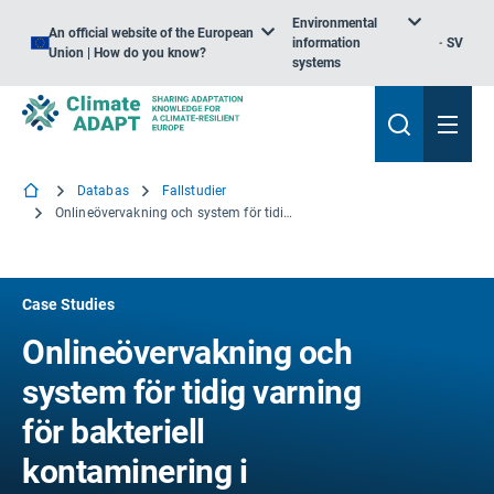
Environmental
An official website of the European
information
SV
Union | How do you know?
systems
Databas
Fallstudier
Onlineövervakning och system för tidig varning för bakteriell kontaminering i offentliga ytvatten i Breda, Nederländerna
Case Studies
Onlineövervakning och
system för tidig varning
för bakteriell
kontaminering i