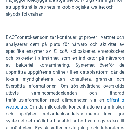
möjliggör förebyggande åtgärder och tidiga varningar för
att upprätthålla vattnets mikrobiologiska kvalitet och
skydda folkhälsan.
BACTcontrol-sensorn tar kontinuerligt prover i vattnet och
analyserar dem på plats för närvaro och aktivitet av
specifika enzymer av
E. coli
, kolibakterier, enterokocker
och bakterier i allmänhet, som en indikator på närvaron
av bakteriell kontaminering. Systemet överför de
uppmätta uppgifterna online till en dataplattform, där de
lokala myndigheterna kan konsultera, granska och
översätta informationen. Om tröskelvärdena överskrids
utbyts varningsmeddelanden och ändrad
trafikljusinformation med allmänheten via en
offentlig
webbplats
. Om de mikrobiella koncentrationerna minskar
och uppfyller badvattenkvalitetsnormerna igen gör
systemet det möjligt att snabbt ta bort varningstexten till
allmänheten. Fysisk vattenprovtagning och laboratorie-