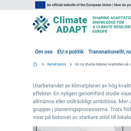
An official website of the European Union | How do y
Om oss
EU:s politik
Transnationellt, na
Nyhetsarkiv
Utarbetandet av klimatplaner av hög kvalit
effekter. En nyligen genomförd studie visa
allmänna eller otillräckligt ambitiösa. M
grupper i planeringsprocesserna. Trots förbä
visar på behovet av starkare stöd till loka