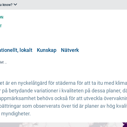
ou know?
tionellt, lokalt
Kunskap
Nätverk
En ny studie belyser kvaliteten på det globala borgmästaravtalets planer för klimatanpassning i städer
et är en nyckelåtgärd för städerna för att ta itu med kli
r på betydande variationer i kvaliteten på dessa planer, d
er uppmärksamhet behövs också för att utveckla övervakni
ttringar som observerats över tid är planer av hög kvalite
la myndigheter.