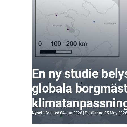
En ny studie bely
globala borgmästa
klimatanpassning
Nyhet
Created
04 Jun 2026
Publicerad
05 May 202