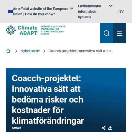
Environmental
An official website of the European
information
SV
Union | How do you know?
systems
Nyhetsarkiv
Coacch-projektet: Innovativa sätt att bedöma risker och kostnader för klimatförändringar
Coacch-projektet:
Innovativa sätt att
bedöma risker och
kostnader för
klimatförändringar
Share
Download
Nyhet