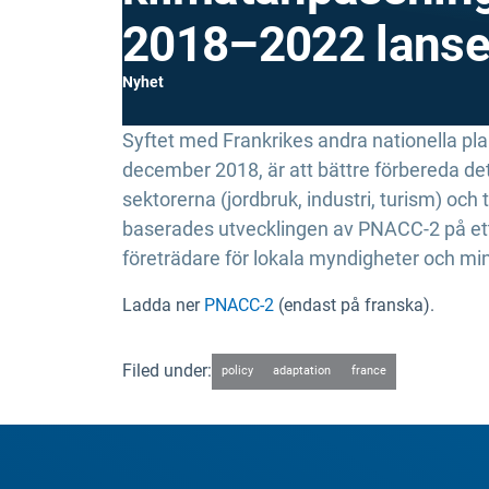
2018–2022 lanse
Nyhet
Syftet med Frankrikes andra nationella pl
december 2018, är att bättre förbereda de
sektorerna (jordbruk, industri, turism) o
baserades utvecklingen av PNACC-2 på ett 
företrädare för lokala myndigheter och mini
Ladda ner
PNACC-2
(endast på franska).
Filed under:
policy
adaptation
france