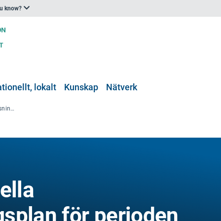
ou know?
tionellt, lokalt
Kunskap
Nätverk
Frankrikes nationella klimatanpassningsplan för perioden 2018–2022 lanserad
ella
splan för perioden