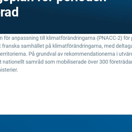
rad
an för anpassning till klimatförändringarna (PNACC-2) fö
t franska samhället på klimatförändringarna, med delta
ch territorierna. På grundval av rekommendationerna i u
nationellt samråd som mobiliserade över 300 företrädare 
sterier.