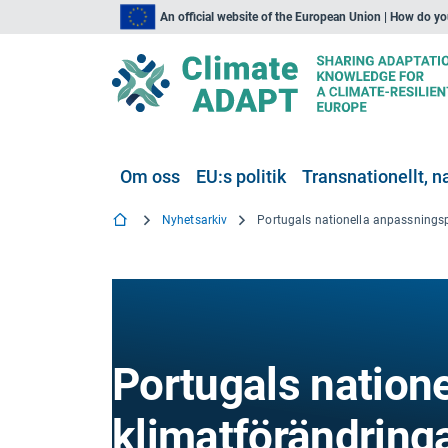
An official website of the European Union | How do y
Om oss
EU:s politik
Transnationellt, na
Nyhetsarkiv
Portugals nation
klimatförändring