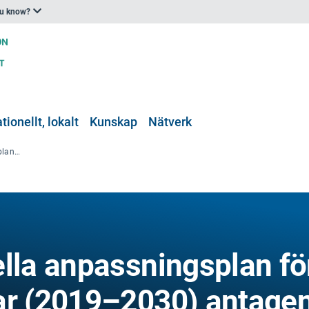
ou know?
tionellt, lokalt
Kunskap
Nätverk
Portugals nationella anpassningsplan för klimatförändringar (2019–2030) antagen
ella anpassningsplan fö
ar (2019–2030) antage