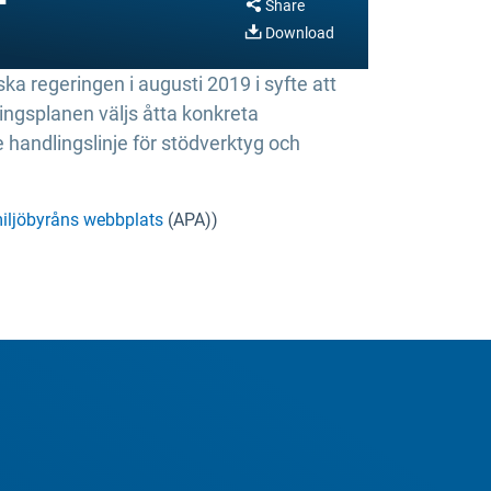
Share
Download
ka regeringen i augusti 2019 i syfte att
ingsplanen väljs åtta konkreta
de handlingslinje för stödverktyg och
miljöbyråns webbplats
(APA))