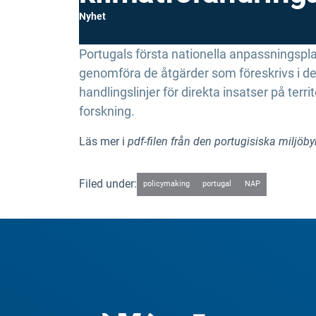
Nyhet
Portugals första nationella anpassningspla
genomföra de åtgärder som föreskrivs i den
handlingslinjer för direkta insatser på terr
forskning.
Läs mer i
pdf-filen från den portugisiska miljöb
Filed under:
policymaking
portugal
NAP