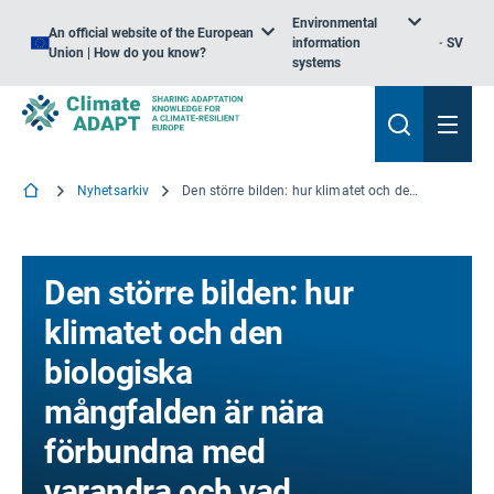
Environmental
An official website of the European
information
SV
Union | How do you know?
systems
Nyhetsarkiv
Den större bilden: hur klimatet och den biologiska mångfalden är nära förbundna med varandra och vad Europeiska unionen gör för att skydda dem båda
Den större bilden: hur
klimatet och den
biologiska
mångfalden är nära
förbundna med
varandra och vad