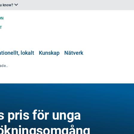
ou know?
tionellt, lokalt
Kunskap
Nätverk
Alpkonventionens pris för unga akademiker: Ansökningsomgång
 pris för unga
sökningsomgång