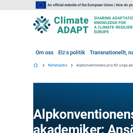
An official website of the European Union | How do y
Om oss
EU:s politik
Transnationellt, na
Nyhetsarkiv
Alpkonventionens
akademiker: An