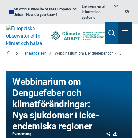
Environmental
An official website of the European
information
SV
Union | How do you know?
systems
Fler händelser
Webbinarium om Denguefeber och klimatförändringar: Nya sjukdomar i icke-endemiska regioner
Webbinarium om
Denguefeber och
klimatförändringar:
Nya sjukdomar i icke-
endemiska regioner
Share
Download
Evenemang