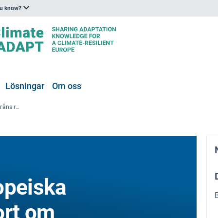
ou know?
Lösningar
Om oss
Lansering av Europeiska miljöbyråns rapport om hälsorisker till följd av klimatrelaterade förändringar i vattnets kretslopp
opeiska
ort om