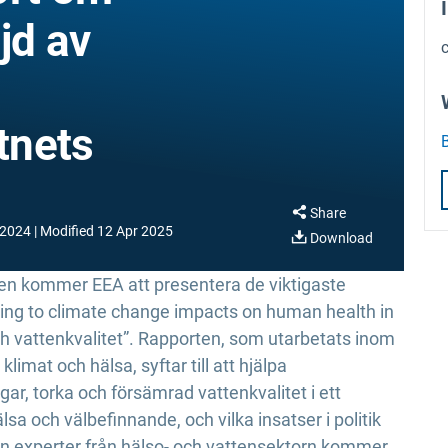
ljd av
ttnets
Share
 2024
Modified
12 Apr 2025
Download
en kommer EEA att presentera de viktigaste
ding to climate change impacts on human health in
h vattenkvalitet”. Rapporten, som utarbetats inom
limat och hälsa, syftar till att hjälpa
ar, torka och försämrad vattenkvalitet i ett
sa och välbefinnande, och vilka insatser i politik
an experter från hälso- och vattensektorn kommer