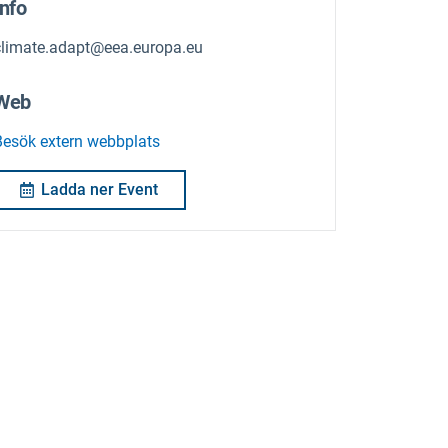
Info
climate.adapt@eea.europa.eu
Web
Besök extern webbplats
Ladda ner Event