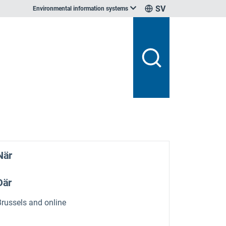
SV
Environmental information systems
När
Där
Brussels and online