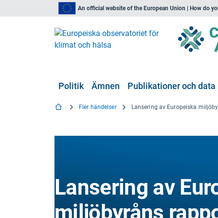
An official website of the European Union | How do y
Politik
Ämnen
Publikationer och data
Fler händelser
Lansering av Eur
miljöbyråns rapp