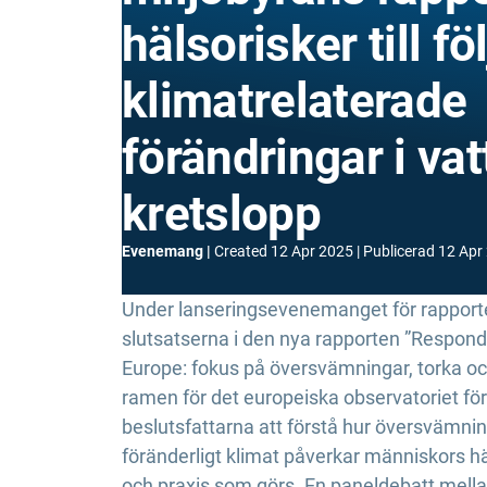
hälsorisker till fö
klimatrelaterade
förändringar i va
kretslopp
Evenemang
Created
12 Apr 2025
Publicerad
12 Apr
Under lanseringsevenemanget för rapport
slutsatserna i den nya rapporten ”Respon
Europe: fokus på översvämningar, torka oc
ramen för det europeiska observatoriet för k
beslutsfattarna att förstå hur översvämning
föränderligt klimat påverkar människors häl
och praxis som görs. En paneldebatt mell