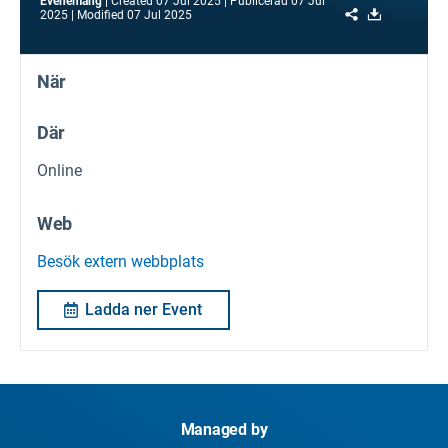
Evenemang
Created
07 Jul 2025
Publicerad
07 Jul
Share
Download
2025
Modified
07 Jul 2025
När
Där
Online
Web
Besök extern webbplats
Ladda ner Event
Managed by