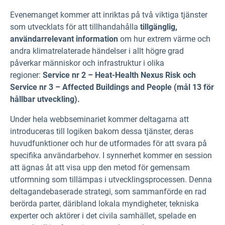
Evenemanget kommer att inriktas på två viktiga tjänster
som utvecklats för att tillhandahålla
tillgänglig,
användarrelevant information
om hur extrem värme och
andra klimatrelaterade händelser i allt högre grad
påverkar människor och infrastruktur i olika
regioner:
Service nr 2 – Heat-Health Nexus Risk och
Service nr 3 – Affected Buildings and People (mål 13 för
hållbar utveckling).
Under hela webbseminariet kommer deltagarna att
introduceras till logiken bakom dessa tjänster, deras
huvudfunktioner och hur de utformades för att svara på
specifika användarbehov. I synnerhet kommer en session
att ägnas åt att visa upp den metod för gemensam
utformning som tillämpas i utvecklingsprocessen. Denna
deltagandebaserade strategi, som sammanförde en rad
berörda parter, däribland lokala myndigheter, tekniska
experter och aktörer i det civila samhället, spelade en