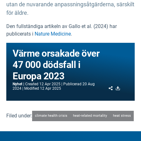
utan de nuvarande anpassningsåtgärderna, särskilt
för äldre.
Den fullständiga artikeln av Gallo et al. (2024) har
publicerats i
Nature Medicine
.
Värme orsakade över
47 000 dödsfall i
Europa 2023
Nyhet
Created
12 Apr 2025
Publicerad
20 Aug
Share
Download
2024
Modified
12 Apr 2025
Filed under:
climate health crisis
heat-related mortality
heat stress