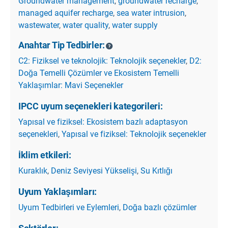
Groundwater management
,
groundwater recharge
,
managed aquifer recharge
,
sea water intrusion
,
wastewater
,
water quality
,
water supply
Anahtar Tip Tedbirler:
C2: Fiziksel ve teknolojik: Teknolojik seçenekler
,
D2:
Doğa Temelli Çözümler ve Ekosistem Temelli
Yaklaşımlar: Mavi Seçenekler
IPCC uyum seçenekleri kategorileri:
Yapısal ve fiziksel: Ekosistem bazlı adaptasyon
seçenekleri
,
Yapısal ve fiziksel: Teknolojik seçenekler
İklim etkileri:
Kuraklık
,
Deniz Seviyesi Yükselişi
,
Su Kıtlığı
Uyum Yaklaşımları:
Uyum Tedbirleri ve Eylemleri
,
Doğa bazlı çözümler