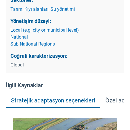
Sektörler:
Tarım
,
Kıyı alanları
,
Su yönetimi
Yönetişim düzeyi:
Local (e.g. city or municipal level)
National
Sub National Regions
Coğrafi karakterizasyon:
Global
İlgili Kaynaklar
Stratejik adaptasyon seçenekleri
Özel adap