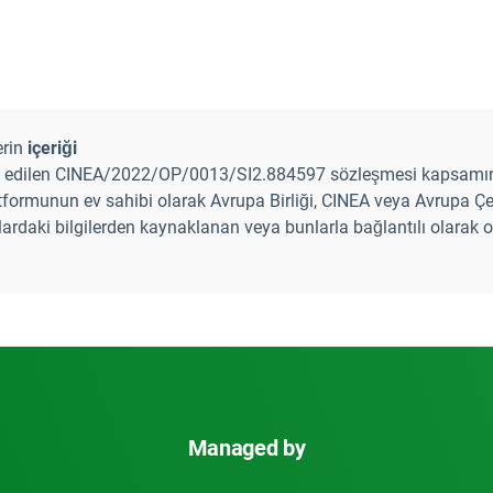
erin
içeriği
anse edilen CINEA/2022/OP/0013/SI2.884597 sözleşmesi kapsamın
tformunun ev sahibi olarak Avrupa Birliği, CINEA veya Avrupa Çevr
lardaki bilgilerden kaynaklanan veya bunlarla bağlantılı olara
Managed by