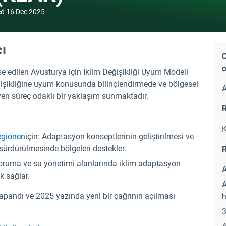
ed
16 Dec 2025
ı
C
o
se edilen Avusturya için İklim Değişikliği Uyum Modeli
eğişikliğine uyum konusunda bilinçlendirmede ve bölgesel
A
n süreç odaklı bir yaklaşım sunmaktadır.
R
K
egionen
için: Adaptasyon konseptlerinin geliştirilmesi ve
ürdürülmesinde bölgeleri destekler.
R
ı koruma ve su yönetimi alanlarında iklim adaptasyon
A
k sağlar.
A
pandı ve 2025 yazında yeni bir çağrının açılması
h
3