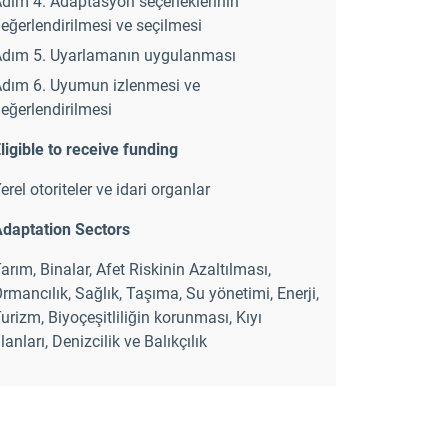
dım 4. Adaptasyon seçeneklerinin
eğerlendirilmesi ve seçilmesi
dım 5. Uyarlamanın uygulanması
dım 6. Uyumun izlenmesi ve
eğerlendirilmesi
ligible to receive funding
erel otoriteler ve idari organlar
daptation Sectors
Tarım
,
Binalar
,
Afet Riskinin Azaltılması
,
rmancılık
,
Sağlık
,
Taşıma
,
Su yönetimi
,
Enerji
,
Turizm
,
Biyoçeşitliliğin korunması
,
Kıyı
lanları
,
Denizcilik ve Balıkçılık