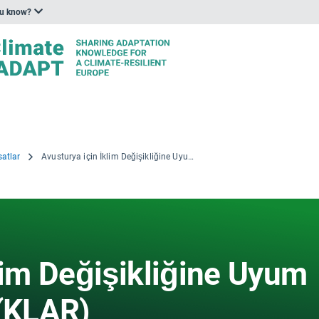
ou know?
satlar
Avusturya için İklim Değişikliğine Uyum Modeli Bölgeleri (KLAR)
lim Değişikliğine Uyum
 (KLAR)