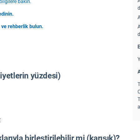
A
bilgilere bakın.
d
edinin.
A
m ve rehberlik
bulun.
A
d
E
Y
A
yetlerin yüzdesi)
O
a
€
rıyla birleştirilebilir mi (karışık)?