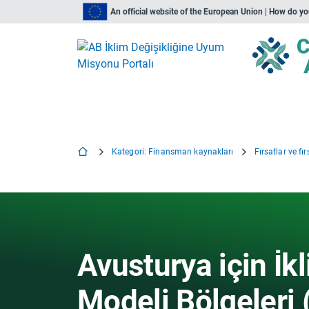
An official website of the European Union | How do y
Kategori: Finansman kaynakları
Fırsatlar ve fır
Avusturya için İk
Modeli Bölgeleri